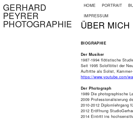
Jump
GERHARD
HOME
PORTRAIT
B
to
PEYRER
Navigation
IMPRESSUM
PHOTOGRAPHIE
ÜBER MICH
BIOGRAPHIE
Der Musiker
1987-1994 flötistische Studi
Seit 1995 Soloflötist der N
Auftritte als Solist, Kamme
https://www.youtube.com/
Der Photograph
1989 Die photographische Le
2009 Professionalisierung de
2010-2012 Diplomlehrgang fü
2012 Eröffnung StudioGerha
2014 Eintritt ins hochsensi