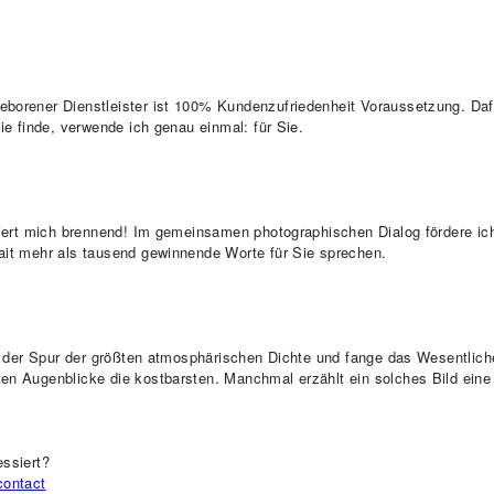
eborener Dienstleister ist 100% Kundenzufriedenheit Voraussetzung. Dafü
 Sie finde, verwende ich
genau
einmal: für
Sie.
ssiert mich brennend! Im gemeinsamen photographischen Dialog fördere ich
ait
mehr als tausend gewinnende Worte f
ür Sie sprechen.
 ich der Spur der größten atmosphärischen Dichte und fange das Wesentli
ten Augenblicke die kostbarsten. Manchmal erzählt ein solches Bild ein
essiert?
contact