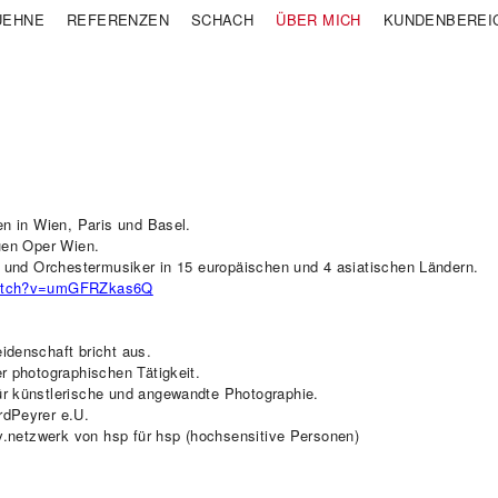
UEHNE
REFERENZEN
SCHACH
ÜBER MICH
KUNDENBEREI
en in Wien, Paris und Basel.
euen Oper Wien.
r- und Orchestermusiker in 15 europäischen und 4 asiatischen Ländern.
watch?v=umGFRZkas6Q
idenschaft bricht aus.
r photographischen Tätigkeit.
r künstlerische und angewandte Photographie.
rdPeyrer e.U.
tiv.netzwerk von hsp für hsp (hochsensitive Personen)